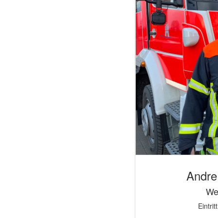
Andre
We
Eintri