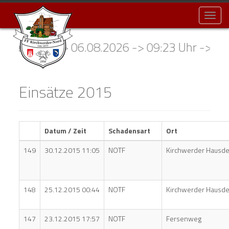
Toggl
naviga
 072 -> 06.08.2026 -> 09:23 Uhr -> NOTFNA 
Einsätze 2015
Datum / Zeit
Schadensart
Ort
149
30.12.2015 11:05
NOTF
Kirchwerder Hausde
148
25.12.2015 00:44
NOTF
Kirchwerder Hausde
147
23.12.2015 17:57
NOTF
Fersenweg