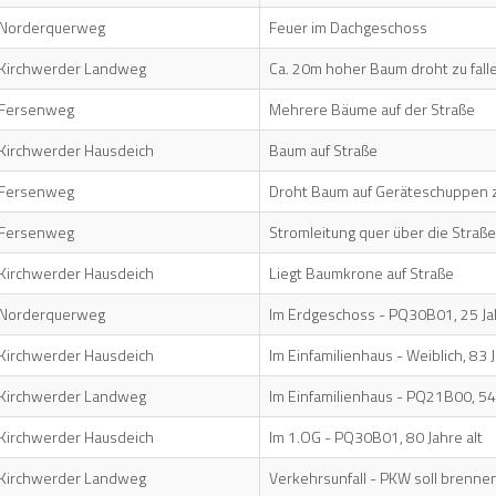
Norderquerweg
Feuer im Dachgeschoss
Kirchwerder Landweg
Ca. 20m hoher Baum droht zu fall
Fersenweg
Mehrere Bäume auf der Straße
Kirchwerder Hausdeich
Baum auf Straße
Fersenweg
Droht Baum auf Geräteschuppen z
Fersenweg
Stromleitung quer über die Straße
Kirchwerder Hausdeich
Liegt Baumkrone auf Straße
Norderquerweg
Im Erdgeschoss - PQ30B01, 25 Jah
Kirchwerder Hausdeich
Im Einfamilienhaus - Weiblich, 83 J
Kirchwerder Landweg
Im Einfamilienhaus - PQ21B00, 54 
Kirchwerder Hausdeich
Im 1.OG - PQ30B01, 80 Jahre alt
Kirchwerder Landweg
Verkehrsunfall - PKW soll brenne