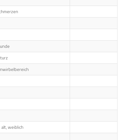
 Schmerzen
wunde
Sturz
nwirbelbereich
alt, weiblich