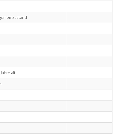
llgemeinzustand
Jahre alt
n