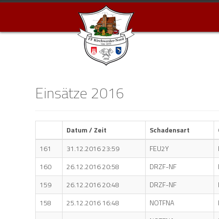
Einsätze 2016
Datum / Zeit
Schadensart
161
31.12.2016 23:59
FEU2Y
160
26.12.2016 20:58
DRZF-NF
159
26.12.2016 20:48
DRZF-NF
158
25.12.2016 16:48
NOTFNA