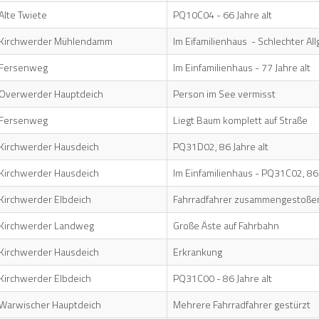
Alte Twiete
PQ10C04 - 66 Jahre alt
Kirchwerder Mühlendamm
Im Eifamilienhaus - Schlechter A
Fersenweg
Im Einfamilienhaus - 77 Jahre alt
Overwerder Hauptdeich
Person im See vermisst
Fersenweg
Liegt Baum komplett auf Straße
Kirchwerder Hausdeich
PQ31D02, 86 Jahre alt
Kirchwerder Hausdeich
Im Einfamilienhaus - PQ31C02, 86 
Kirchwerder Elbdeich
Fahrradfahrer zusammengestoße
Kirchwerder Landweg
Große Äste auf Fahrbahn
Kirchwerder Hausdeich
Erkrankung
Kirchwerder Elbdeich
PQ31C00 - 86 Jahre alt
Warwischer Hauptdeich
Mehrere Fahrradfahrer gestürzt