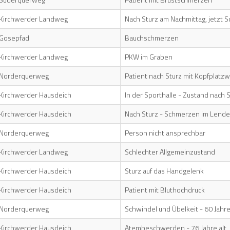
Kirchwerder Landweg
Nach Sturz am Nachmittag, jetzt
Gosepfad
Bauchschmerzen
Kirchwerder Landweg
PKW im Graben
Norderquerweg
Patient nach Sturz mit Kopfplatz
Kirchwerder Hausdeich
In der Sporthalle - Zustand nach 
Kirchwerder Hausdeich
Nach Sturz - Schmerzen im Lende
Norderquerweg
Person nicht ansprechbar
Kirchwerder Landweg
Schlechter Allgemeinzustand
Kirchwerder Hausdeich
Sturz auf das Handgelenk
Kirchwerder Hausdeich
Patient mit Bluthochdruck
Norderquerweg
Schwindel und Übelkeit - 60 Jahre 
Kirchwerder Hausdeich
Atembeschwerden - 76 Jahre alt