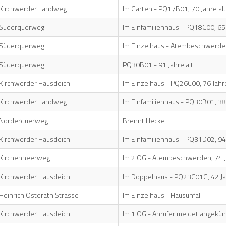
Kirchwerder Landweg
Im Garten - PQ17B01, 70 Jahre alt
Süderquerweg
Im Einfamilienhaus - PQ18C00, 65 
Süderquerweg
Im Einzelhaus - Atembeschwerd
Süderquerweg
PQ30B01 - 91 Jahre alt
Kirchwerder Hausdeich
Im Einzelhaus - PQ26C00, 76 Jahre
Kirchwerder Landweg
Im Einfamilienhaus - PQ30B01, 38 
Norderquerweg
Brennt Hecke
Kirchwerder Hausdeich
Im Einfamilienhaus - PQ31D02, 94 
Kirchenheerweg
Im 2.OG - Atembeschwerden, 74 J
Kirchwerder Hausdeich
Im Doppelhaus - PQ23C01G, 42 Ja
Heinrich Osterath Strasse
Im Einzelhaus - Hausunfall
Kirchwerder Hausdeich
Im 1.OG - Anrufer meldet angekün