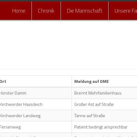
Home
Chronik
Die Mannschaft
Unsere F
Einsa
Ort
Meldung auf DME
Horster Damm
Brennt Mehrfamilienhaus
Kirchwerder Hausdeich
Großer Ast auf Straße
Kirchwerder Landweg
Tanne auf Straße
Fersenweg
Patient bedingt ansprechbar