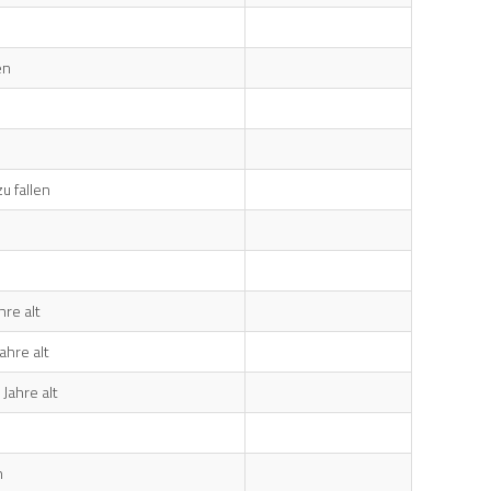
en
u fallen
re alt
ahre alt
Jahre alt
n