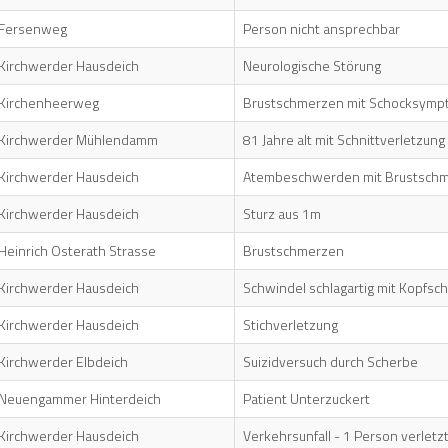
Fersenweg
Person nicht ansprechbar
Kirchwerder Hausdeich
Neurologische Störung
Kirchenheerweg
Brustschmerzen mit Schocksymp
Kirchwerder Mühlendamm
81 Jahre alt mit Schnittverletzun
Kirchwerder Hausdeich
Atembeschwerden mit Brustsch
Kirchwerder Hausdeich
Sturz aus 1m
Heinrich Osterath Strasse
Brustschmerzen
Kirchwerder Hausdeich
Schwindel schlagartig mit Kopfs
Kirchwerder Hausdeich
Stichverletzung
Kirchwerder Elbdeich
Suizidversuch durch Scherbe
Neuengammer Hinterdeich
Patient Unterzuckert
Kirchwerder Hausdeich
Verkehrsunfall - 1 Person verletz