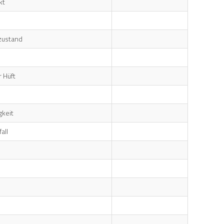
kt
nzustand
 Hüft
gkeit
all