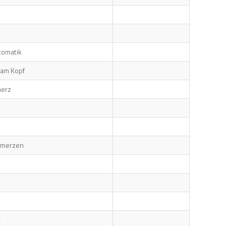
tomatik
g am Kopf
merz
chmerzen
t