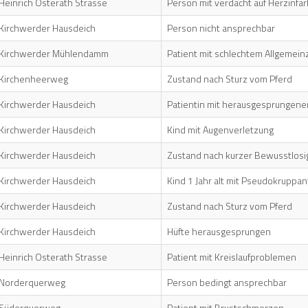
Heinrich Osterath Strasse
Person mit verdacht auf Herzinfar
Kirchwerder Hausdeich
Person nicht ansprechbar
Kirchwerder Mühlendamm
Patient mit schlechtem Allgemei
Kirchenheerweg
Zustand nach Sturz vom Pferd
Kirchwerder Hausdeich
Patientin mit herausgesprungener
Kirchwerder Hausdeich
Kind mit Augenverletzung
Kirchwerder Hausdeich
Zustand nach kurzer Bewusstlosi
Kirchwerder Hausdeich
Kind 1 Jahr alt mit Pseudokruppanf
Kirchwerder Hausdeich
Zustand nach Sturz vom Pferd
Kirchwerder Hausdeich
Hüfte herausgesprungen
Heinrich Osterath Strasse
Patient mit Kreislaufproblemen
Norderquerweg
Person bedingt ansprechbar
Süderquerweg
Patient mit Brustschmerzen