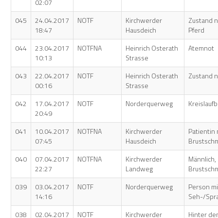
02:07
045
24.04.2017
NOTF
Kirchwerder
Zustand n
18:47
Hausdeich
Pferd
044
23.04.2017
NOTFNA
Heinrich Osterath
Atemnot
10:13
Strasse
043
22.04.2017
NOTF
Heinrich Osterath
Zustand n
00:16
Strasse
042
17.04.2017
NOTF
Norderquerweg
Kreislau
20:49
041
10.04.2017
NOTFNA
Kirchwerder
Patientin 
07:45
Hausdeich
Brustsch
040
07.04.2017
NOTFNA
Kirchwerder
Männlich, 
22:27
Landweg
Brustsch
039
03.04.2017
NOTF
Norderquerweg
Person mi
14:16
Seh-/Spr
038
02.04.2017
NOTF
Kirchwerder
Hinter de