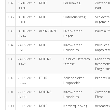
107
16.10.2017
NOTF
Fersenweg
Zustand n
09:28
Bad
106
08.10.2017
NOTF
Süderquerweg
Schlechte
19:08
Allgemei
105
05.10.2017
AUSN-DRZF
Overwerder
Baum auf 
16:14
Bogen
104
24.09.2017
NOTF
Kirchwerder
Weibliche
16:03
Hausdeich
Kopfplat
103
24.09.2017
NOTFNA
Heinrich Osterath
Patient mi
00:45
Strasse
hyperten
Entgleisu
102
23.09.2017
FEUK
Zollenspieker
Brennt P
12:44
Hauptdeich
101
22.09.2017
NOTFNA
Kirchwerder
Zustand n
17:00
Hausdeich
Pferd
100
18.09.2017
NOTF
Norderquerweg
Verdacht a