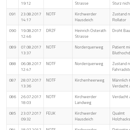
19:12
Strasse
Sturz nic
091
23.08.2017
NOTF
Kirchwerder
Zustand n
14:17
Hausdeich
Rollator
090
19.08.2017
DRZF
Heinrich Osterath
Droht Bau
12:46
Strasse
089
07.08.2017
NOTF
Norderquerweg
Patient mi
13:37
Bluthochd
088
06.08.2017
NOTF
Norderquerweg
Zustand 
12:47
Fahrradst
087
28.07.2017
NOTF
Kirchenheerweg
Männlich 
13:36
Verdacht a
086
26.07.2017
NOTF
Kirchwerder
Verdacht a
18:03
Landweg
085
23.07.2017
FEUK
Kirchwerder
Qualmt
09:32
Hausdeich
Holzhacks
084
18.07.2017
NOTF
Kirchwerder
Patientin