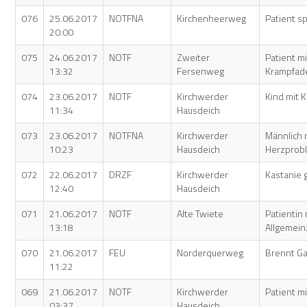
076
25.06.2017
NOTFNA
Kirchenheerweg
Patient sp
20:00
075
24.06.2017
NOTF
Zweiter
Patient mi
13:32
Fersenweg
Krampfad
074
23.06.2017
NOTF
Kirchwerder
Kind mit 
11:34
Hausdeich
073
23.06.2017
NOTFNA
Kirchwerder
Männlich 
10:23
Hausdeich
Herzprob
072
22.06.2017
DRZF
Kirchwerder
Kastanie
12:40
Hausdeich
071
21.06.2017
NOTF
Alte Twiete
Patientin
13:18
Allgemei
070
21.06.2017
FEU
Norderquerweg
Brennt G
11:22
069
21.06.2017
NOTF
Kirchwerder
Patient m
03:37
Hausdeich