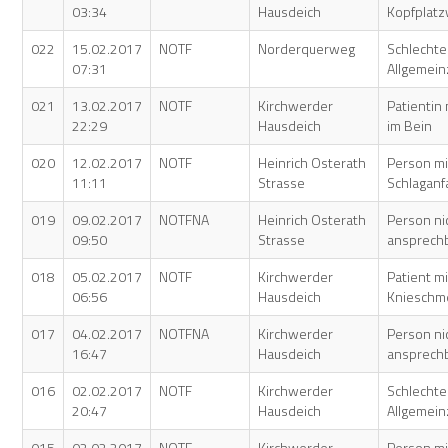
03:34
Hausdeich
Kopfplat
022
15.02.2017
NOTF
Norderquerweg
Schlechte
07:31
Allgemei
021
13.02.2017
NOTF
Kirchwerder
Patientin
22:29
Hausdeich
im Bein
020
12.02.2017
NOTF
Heinrich Osterath
Person mi
11:11
Strasse
Schlaganfa
019
09.02.2017
NOTFNA
Heinrich Osterath
Person ni
09:50
Strasse
ansprech
018
05.02.2017
NOTF
Kirchwerder
Patient mi
06:56
Hausdeich
Knieschm
017
04.02.2017
NOTFNA
Kirchwerder
Person ni
16:47
Hausdeich
ansprech
016
02.02.2017
NOTF
Kirchwerder
Schlechte
20:47
Hausdeich
Allgemei
015
02.02.2017
NOTF
Kirchwerder
Person mi