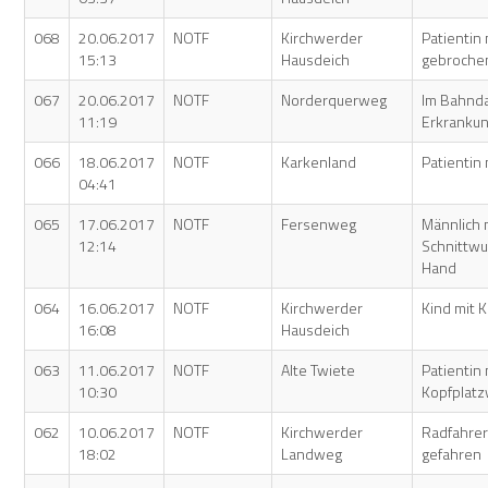
068
20.06.2017
NOTF
Kirchwerder
Patientin 
15:13
Hausdeich
gebroche
067
20.06.2017
NOTF
Norderquerweg
Im Bahnd
11:19
Erkranku
066
18.06.2017
NOTF
Karkenland
Patientin 
04:41
065
17.06.2017
NOTF
Fersenweg
Männlich 
12:14
Schnittwu
Hand
064
16.06.2017
NOTF
Kirchwerder
Kind mit 
16:08
Hausdeich
063
11.06.2017
NOTF
Alte Twiete
Patientin 
10:30
Kopfplat
062
10.06.2017
NOTF
Kirchwerder
Radfahrer
18:02
Landweg
gefahren