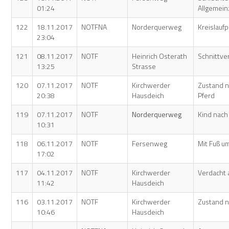
01:24
Allgemei
122
18.11.2017
NOTFNA
Norderquerweg
Kreislauf
23:04
121
08.11.2017
NOTF
Heinrich Osterath
Schnittve
13:25
Strasse
120
07.11.2017
NOTF
Kirchwerder
Zustand n
20:38
Hausdeich
Pferd
119
07.11.2017
NOTF
Norderquerweg
Kind nach
10:31
118
06.11.2017
NOTF
Fersenweg
Mit Fuß u
17:02
117
04.11.2017
NOTF
Kirchwerder
Verdacht a
11:42
Hausdeich
116
03.11.2017
NOTF
Kirchwerder
Zustand n
10:46
Hausdeich