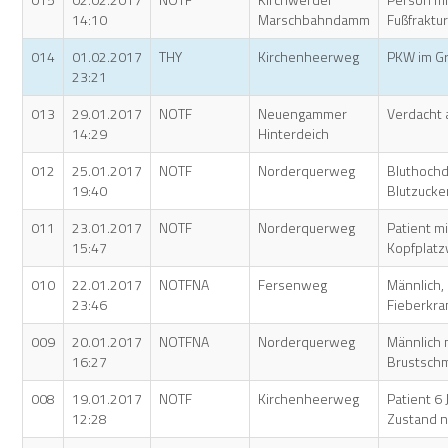
14:10
Marschbahndamm
Fußfraktu
014
01.02.2017
THY
Kirchenheerweg
PKW im G
23:21
013
29.01.2017
NOTF
Neuengammer
Verdacht a
14:29
Hinterdeich
012
25.01.2017
NOTF
Norderquerweg
Bluthochd
19:40
Blutzucke
011
23.01.2017
NOTF
Norderquerweg
Patient mi
15:47
Kopfplat
010
22.01.2017
NOTFNA
Fersenweg
Männlich, 
23:46
Fieberkr
009
20.01.2017
NOTFNA
Norderquerweg
Männlich 
16:27
Brustsch
008
19.01.2017
NOTF
Kirchenheerweg
Patient 6 
12:28
Zustand n