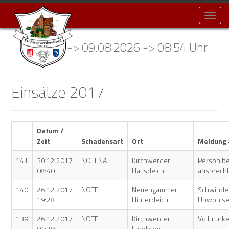
Toggl
naviga
satz 073 -> 09.08.2026 -> 08:54 Uhr -> NOT
Einsätze 2017
Datum /
Zeit
Schadensart
Ort
Meldung 
141
30.12.2017
NOTFNA
Kirchwerder
Person be
08:40
Hausdeich
ansprech
140
26.12.2017
NOTF
Neuengammer
Schwinde
19:28
Hinterdeich
Unwohlse
139
26.12.2017
NOTF
Kirchwerder
Volltrunk
01:29
Landweg