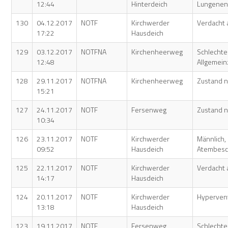
12:44
Hinterdeich
Lungenen
130
04.12.2017
NOTF
Kirchwerder
Verdacht a
17:22
Hausdeich
129
03.12.2017
NOTFNA
Kirchenheerweg
Schlechte
12:48
Allgemei
128
29.11.2017
NOTFNA
Kirchenheerweg
Zustand n
15:21
127
24.11.2017
NOTF
Fersenweg
Zustand n
10:34
126
23.11.2017
NOTF
Kirchwerder
Männlich, 
09:52
Hausdeich
Atembes
125
22.11.2017
NOTF
Kirchwerder
Verdacht a
14:17
Hausdeich
124
20.11.2017
NOTF
Kirchwerder
Hypervent
13:18
Hausdeich
123
19.11.2017
NOTF
Fersenweg
Schlechte