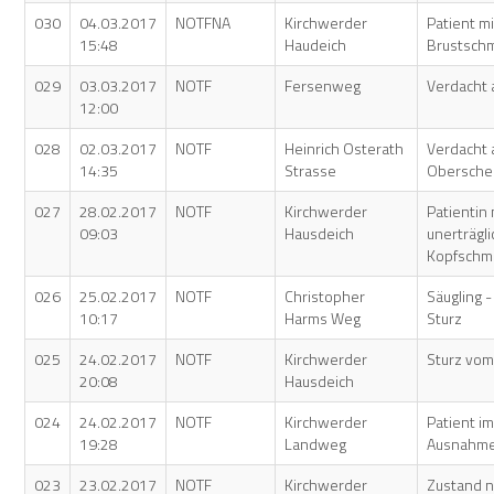
030
04.03.2017
NOTFNA
Kirchwerder
Patient mi
15:48
Haudeich
Brustsch
029
03.03.2017
NOTF
Fersenweg
Verdacht a
12:00
028
02.03.2017
NOTF
Heinrich Osterath
Verdacht 
14:35
Strasse
Obersche
027
28.02.2017
NOTF
Kirchwerder
Patientin 
09:03
Hausdeich
unerträgl
Kopfschm
026
25.02.2017
NOTF
Christopher
Säugling 
10:17
Harms Weg
Sturz
025
24.02.2017
NOTF
Kirchwerder
Sturz vom
20:08
Hausdeich
024
24.02.2017
NOTF
Kirchwerder
Patient i
19:28
Landweg
Ausnahme
023
23.02.2017
NOTF
Kirchwerder
Zustand n