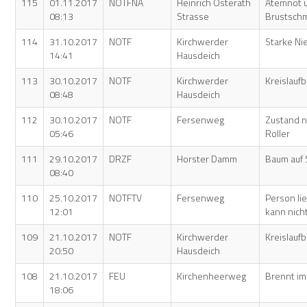
115
01.11.2017
NOTFNA
Heinrich Osterath
Atemnot 
08:13
Strasse
Brustsch
114
31.10.2017
NOTF
Kirchwerder
Starke N
14:41
Hausdeich
113
30.10.2017
NOTF
Kirchwerder
Kreislau
08:48
Hausdeich
112
30.10.2017
NOTF
Fersenweg
Zustand n
05:46
Roller
111
29.10.2017
DRZF
Horster Damm
Baum auf 
08:40
110
25.10.2017
NOTFTV
Fersenweg
Person li
12:01
kann nich
109
21.10.2017
NOTF
Kirchwerder
Kreislau
20:50
Hausdeich
108
21.10.2017
FEU
Kirchenheerweg
Brennt im
18:06