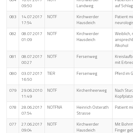
09:50
Landweg
auf Schlag
083
14.07.2017
NOTF
Kirchwerder
Patient mi
17:54
Hausdeich
neurologi
082
08.07.2017
NOTF
Kirchwerder
Weiblich, 
01:09
Hausdeich
ansprechb
Alkohol
081
08.07.2017
NOTF
Fersenweg
Kreislau
00:27
mit Erbre
080
03.07.2017
TIER
Fersenweg
Pferd im 
16:50
079
29.06.2010
NOTF
Kirchenheerweg
Nach Sturz
11:49
Kopfplat
078
28.06.2017
NOTFNA
Heinrich Osterath
Patient mi
07:54
Strasse
077
27.06.2017
NOTF
Kirchwerder
Mit Bohrm
09:04
Hausdeich
Finger ge