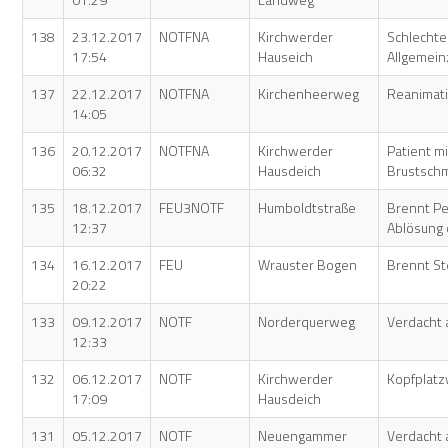
138
23.12.2017
NOTFNA
Kirchwerder
Schlechte
17:54
Hauseich
Allgemei
137
22.12.2017
NOTFNA
Kirchenheerweg
Reanimat
14:05
136
20.12.2017
NOTFNA
Kirchwerder
Patient mi
06:32
Hausdeich
Brustsch
135
18.12.2017
FEU3NOTF
Humboldtstraße
Brennt Pe
12:37
Ablösung 
134
16.12.2017
FEU
Wrauster Bogen
Brennt S
20:22
133
09.12.2017
NOTF
Norderquerweg
Verdacht a
12:33
132
06.12.2017
NOTF
Kirchwerder
Kopfplat
17:09
Hausdeich
131
05.12.2017
NOTF
Neuengammer
Verdacht 