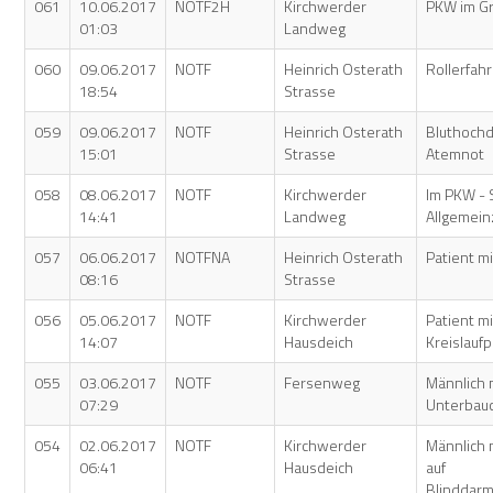
061
10.06.2017
NOTF2H
Kirchwerder
PKW im G
01:03
Landweg
060
09.06.2017
NOTF
Heinrich Osterath
Rollerfahr
18:54
Strasse
059
09.06.2017
NOTF
Heinrich Osterath
Bluthochd
15:01
Strasse
Atemnot
058
08.06.2017
NOTF
Kirchwerder
Im PKW - 
14:41
Landweg
Allgemei
057
06.06.2017
NOTFNA
Heinrich Osterath
Patient mi
08:16
Strasse
056
05.06.2017
NOTF
Kirchwerder
Patient m
14:07
Hausdeich
Kreislauf
055
03.06.2017
NOTF
Fersenweg
Männlich 
07:29
Unterbau
054
02.06.2017
NOTF
Kirchwerder
Männlich 
06:41
Hausdeich
auf
Blinddar