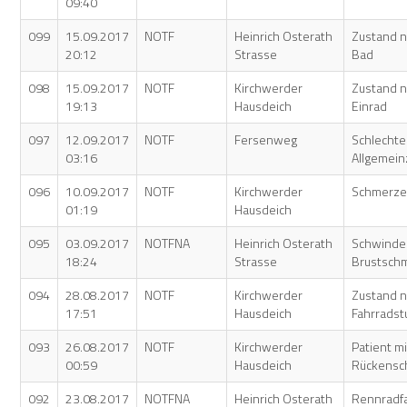
09:40
099
15.09.2017
NOTF
Heinrich Osterath
Zustand n
20:12
Strasse
Bad
098
15.09.2017
NOTF
Kirchwerder
Zustand n
19:13
Hausdeich
Einrad
097
12.09.2017
NOTF
Fersenweg
Schlechte
03:16
Allgemei
096
10.09.2017
NOTF
Kirchwerder
Schmerzen
01:19
Hausdeich
095
03.09.2017
NOTFNA
Heinrich Osterath
Schwinde
18:24
Strasse
Brustsch
094
28.08.2017
NOTF
Kirchwerder
Zustand 
17:51
Hausdeich
Fahrradst
093
26.08.2017
NOTF
Kirchwerder
Patient mi
00:59
Hausdeich
Rückensc
092
23.08.2017
NOTFNA
Heinrich Osterath
Rennradf