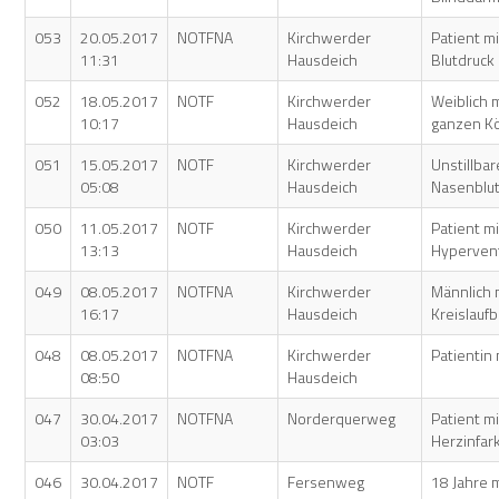
053
20.05.2017
NOTFNA
Kirchwerder
Patient m
11:31
Hausdeich
Blutdruck
052
18.05.2017
NOTF
Kirchwerder
Weiblich 
10:17
Hausdeich
ganzen K
051
15.05.2017
NOTF
Kirchwerder
Unstillba
05:08
Hausdeich
Nasenblu
050
11.05.2017
NOTF
Kirchwerder
Patient mi
13:13
Hausdeich
Hypervent
049
08.05.2017
NOTFNA
Kirchwerder
Männlich 
16:17
Hausdeich
Kreislau
048
08.05.2017
NOTFNA
Kirchwerder
Patientin
08:50
Hausdeich
047
30.04.2017
NOTFNA
Norderquerweg
Patient mi
03:03
Herzinfar
046
30.04.2017
NOTF
Fersenweg
18 Jahre m