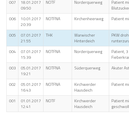
007
18.01.2017
NOTF
Norderquerweg
Patient mi
09:50
Blutzucke
006
10.01.2017
NOTFNA
Kirchenheerweg
Patient m
20:39
005
07.01.2017
THK
Warwischer
PKW droh
21:55
Hinterdeich
runterzur
004
07.01.2017
NOTFNA
Norderquerweg
Patient, 3
15:39
Fieberkr
003
05.01.2017
NOTFNA
Süderquerweg
Akuter As
19:21
002
05.01.2017
NOTFNA
Kirchwerder
Patient m
16:43
Hausdeich
001
01.01.2017
NOTF
Kirchwerder
Patient mi
12:41
Hausdeich
geschwol