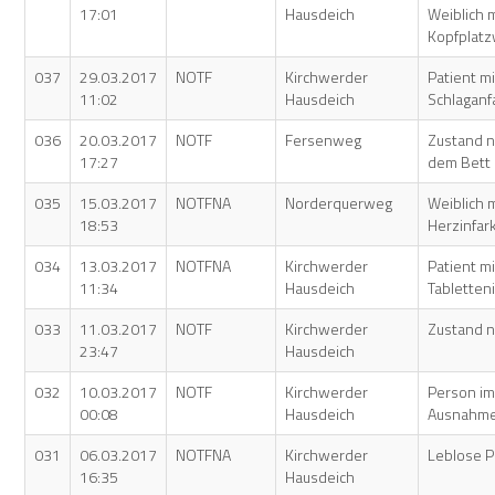
17:01
Hausdeich
Weiblich 
Kopfplat
037
29.03.2017
NOTF
Kirchwerder
Patient mi
11:02
Hausdeich
Schlaganfa
036
20.03.2017
NOTF
Fersenweg
Zustand n
17:27
dem Bett
035
15.03.2017
NOTFNA
Norderquerweg
Weiblich m
18:53
Herzinfar
034
13.03.2017
NOTFNA
Kirchwerder
Patient mi
11:34
Hausdeich
Tabletten
033
11.03.2017
NOTF
Kirchwerder
Zustand n
23:47
Hausdeich
032
10.03.2017
NOTF
Kirchwerder
Person im
00:08
Hausdeich
Ausnahme
031
06.03.2017
NOTFNA
Kirchwerder
Leblose 
16:35
Hausdeich