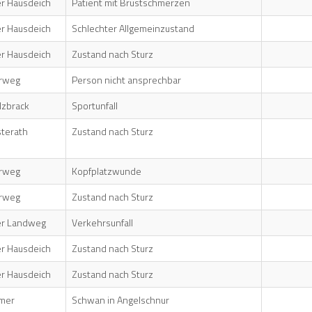
r Hausdeich
Patient mit Brustschmerzen
r Hausdeich
Schlechter Allgemeinzustand
r Hausdeich
Zustand nach Sturz
rweg
Person nicht ansprechbar
lzbrack
Sportunfall
sterath
Zustand nach Sturz
rweg
Kopfplatzwunde
rweg
Zustand nach Sturz
er Landweg
Verkehrsunfall
r Hausdeich
Zustand nach Sturz
r Hausdeich
Zustand nach Sturz
mer
Schwan in Angelschnur