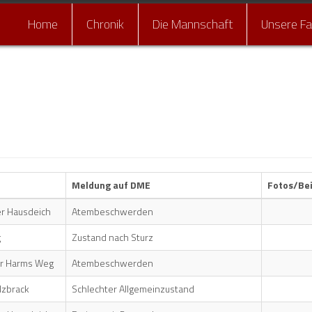
Home
Chronik
Die Mannschaft
Unsere F
Ein
Meldung auf DME
Fotos/Be
r Hausdeich
Atembeschwerden
g
Zustand nach Sturz
er Harms Weg
Atembeschwerden
lzbrack
Schlechter Allgemeinzustand