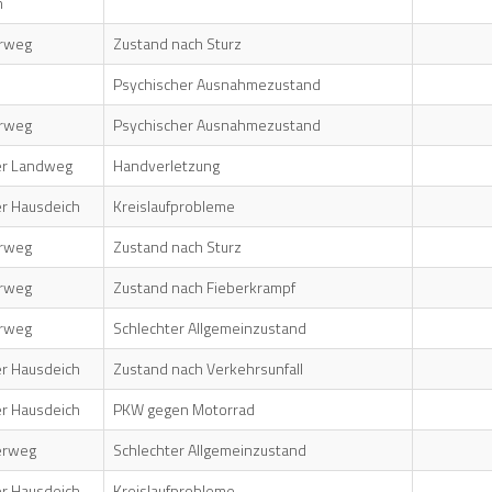
h
rweg
Zustand nach Sturz
d
Psychischer Ausnahmezustand
rweg
Psychischer Ausnahmezustand
er Landweg
Handverletzung
r Hausdeich
Kreislaufprobleme
rweg
Zustand nach Sturz
rweg
Zustand nach Fieberkrampf
rweg
Schlechter Allgemeinzustand
r Hausdeich
Zustand nach Verkehrsunfall
r Hausdeich
PKW gegen Motorrad
erweg
Schlechter Allgemeinzustand
r Hausdeich
Kreislaufprobleme