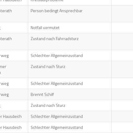
sterath
Person bedingt Ansprechbar
g
Notfall vermutet
sterath
Zustand nach Fahrradsturz
rweg
Schlechter Allgemeinzustand
mer
Zustand nach Sturz
h
rweg
Schlechter Allgemeinzustand
rweg
Brennt Schilf
g
Zustand nach Sturz
r Hausdeich
Schlechter Allgemeinzustand
r Hausdeich
Schlechter Allgemeinzustand