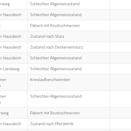
erweg
Schlechter Allgemeinzutand
r Hausdeich
Schlechter Allgemeinzustand
g
Patient mit Brustschmerzen
r Hausdeich
Zustand nach Sturz
r Hausdeich
Zustand nach Deckeneinsturz
r Hausdeich
Schlechter Allgemeinzustand
er Landweg
Schlechter Allgemeinzustand
mer
Kreislaufbeschwerden
h
mer
Schlechter Allgemeinzustand
h
rweg
Patient mit Brustschmerzen
r Hausdeich
Zustand nach Pferdetritt