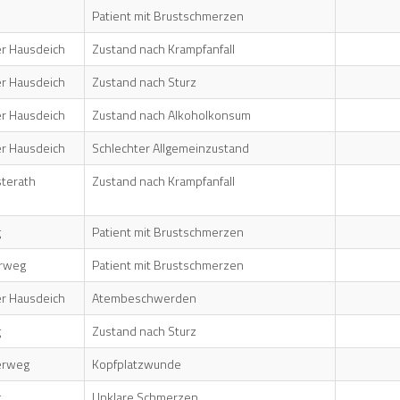
Patient mit Brustschmerzen
r Hausdeich
Zustand nach Krampfanfall
r Hausdeich
Zustand nach Sturz
r Hausdeich
Zustand nach Alkoholkonsum
r Hausdeich
Schlechter Allgemeinzustand
sterath
Zustand nach Krampfanfall
g
Patient mit Brustschmerzen
rweg
Patient mit Brustschmerzen
r Hausdeich
Atembeschwerden
g
Zustand nach Sturz
erweg
Kopfplatzwunde
g
Unklare Schmerzen