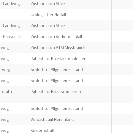
er Landweg
Zustand nach Sturz
Urologischer Notfall
er Landweg
Zustand nach Sturz
r Hausdeich
Zustand nach Verkehrsunfall
rweg
Zustand nach BTM Missbrauch
rweg
Patient mit Kreislaufproblemen
erweg
Schlechter Allgemeinzustand
rweg
Schlechter Allgemeinzustand
sterath
Patient mit Brustschmerzen
rweg
Schlechter Allgemeinzustand
rweg
Verdacht auf Herzinfarkt
rweg
Kindernotfall