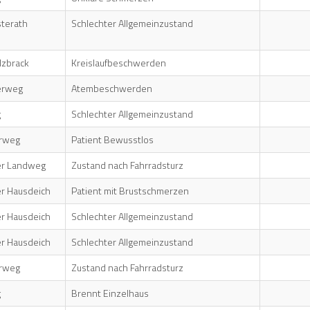
sterath
Schlechter Allgemeinzustand
lzbrack
Kreislaufbeschwerden
erweg
Atembeschwerden
g
Schlechter Allgemeinzustand
rweg
Patient Bewusstlos
er Landweg
Zustand nach Fahrradsturz
r Hausdeich
Patient mit Brustschmerzen
r Hausdeich
Schlechter Allgemeinzustand
r Hausdeich
Schlechter Allgemeinzustand
rweg
Zustand nach Fahrradsturz
g
Brennt Einzelhaus