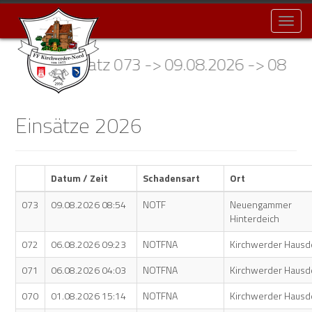
Toggl
naviga
Einsatz 073 -> 09.08.2026 -> 08:54 U
Einsätze 2026
Datum / Zeit
Schadensart
Ort
073
09.08.2026 08:54
NOTF
Neuengammer
Hinterdeich
072
06.08.2026 09:23
NOTFNA
Kirchwerder Hausd
071
06.08.2026 04:03
NOTFNA
Kirchwerder Hausd
070
01.08.2026 15:14
NOTFNA
Kirchwerder Hausd