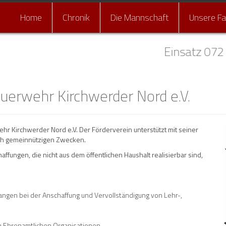
Home
Chronik
Die Mannschaft
Unsere F
Einsatz 072 -
Feuerwehr Kirchwerder Nord e.V.
hr Kirchwerder Nord e.V. Der Förderverein unterstützt mit seiner
lich gemeinnützigen Zwecken.
ffungen, die nicht aus dem öffentlichen Haushalt realisierbar sind,
langen bei der Anschaffung und Vervollständigung von Lehr-,
n Ehrenamtlichen Organisationen.