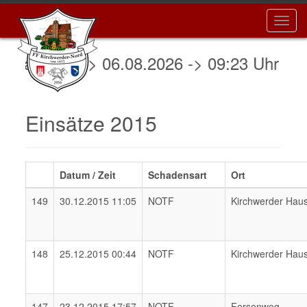
Toggl
navig
tz 072 -> 06.08.2026 -> 09:23 Uhr -> NOT
Einsätze 2015
Datum / Zeit
Schadensart
Ort
149
30.12.2015 11:05
NOTF
Kirchwerder Hau
148
25.12.2015 00:44
NOTF
Kirchwerder Hau
147
23.12.2015 17:57
NOTF
Fersenweg