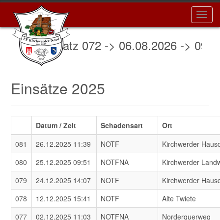
Toggl
navig
Einsatz 072 -> 06.08.2026 -> 09:23 
Einsätze 2025
Datum / Zeit
Schadensart
Ort
081
26.12.2025 11:39
NOTF
Kirchwerder Haus
080
25.12.2025 09:51
NOTFNA
Kirchwerder Land
079
24.12.2025 14:07
NOTF
Kirchwerder Haus
078
12.12.2025 15:41
NOTF
Alte Twiete
077
02.12.2025 11:03
NOTFNA
Norderquerweg