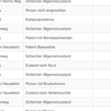
er Harms Weg
Schlechter Allgemeinzustand
g
Person nicht ansprechbar
d
Kreislaufprobleme
erweg
Schlechter Allgemeinzustand
g
Patient mit Atembeschwerden
er Hausdeich
Patient Bewusstlos
erweg
Schlechter Allgemeinzustand
g
Zustand nach Sturz
g
Schlechter Allgemeinzustand
er Hausdeich
Person mit Brustschmerz
er Hausdeich
Zustand nach Verkehrsunfall
erweg
Schlechter Allgemeinzustand