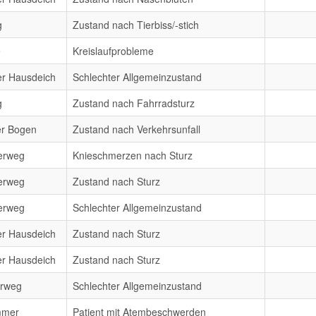
g
Zustand nach Tierbiss/-stich
e
Kreislaufprobleme
er Hausdeich
Schlechter Allgemeinzustand
g
Zustand nach Fahrradsturz
r Bogen
Zustand nach Verkehrsunfall
erweg
Knieschmerzen nach Sturz
erweg
Zustand nach Sturz
erweg
Schlechter Allgemeinzustand
er Hausdeich
Zustand nach Sturz
er Hausdeich
Zustand nach Sturz
erweg
Schlechter Allgemeinzustand
mmer
Patient mit Atembeschwerden