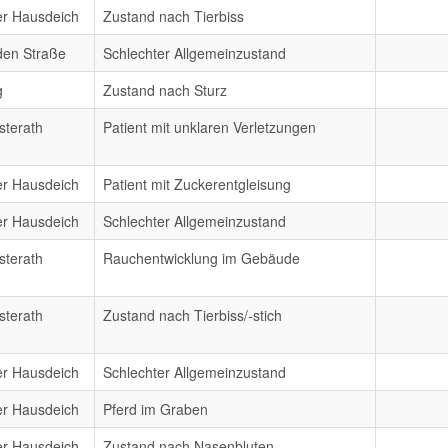
er Hausdeich
Zustand nach Tierbiss
den Straße
Schlechter Allgemeinzustand
g
Zustand nach Sturz
sterath
Patient mit unklaren Verletzungen
er Hausdeich
Patient mit Zuckerentgleisung
er Hausdeich
Schlechter Allgemeinzustand
sterath
Rauchentwicklung im Gebäude
sterath
Zustand nach Tierbiss/-stich
er Hausdeich
Schlechter Allgemeinzustand
er Hausdeich
Pferd im Graben
er Hausdeich
Zustand nach Nasenbluten