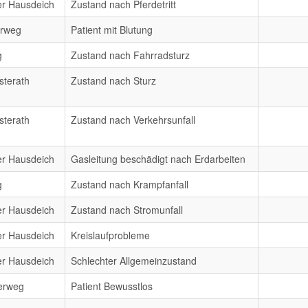
er Hausdeich
Zustand nach Pferdetritt
erweg
Patient mit Blutung
g
Zustand nach Fahrradsturz
sterath
Zustand nach Sturz
sterath
Zustand nach Verkehrsunfall
er Hausdeich
Gasleitung beschädigt nach Erdarbeiten
g
Zustand nach Krampfanfall
er Hausdeich
Zustand nach Stromunfall
er Hausdeich
Kreislaufprobleme
er Hausdeich
Schlechter Allgemeinzustand
erweg
Patient Bewusstlos