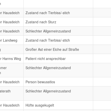
h
er Hausdeich
Zustand nach Tierbiss/-stich
er Hausdeich
Zustand nach Sturz
er Hausdeich
Schlechter Allgemeinzustand
er Landweg
Zustand nach Tierbiss/-stich
g
Großer Ast einer Eiche auf Straße
er Harms Weg
Patient nicht ansprechbar
mmer
Schlechter Allgemeinzustand
h
er Hausdeich
Person bewusstlos
sterath
Schlechter Allgemeinzustand
er Hausdeich
Hüfte ausgekugelt