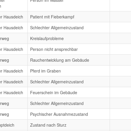
ker
Person im Wasser
h
er Hausdeich
Patient mit Fieberkampf
er Hausdeich
Schlechter Allgemeinzustand
erweg
Kreislaufprobleme
er Hausdeich
Person nicht ansprechbar
erweg
Rauchentwicklung am Gebäude
er Hausdeich
Pferd im Graben
er Hausdeich
Schlechter Allgemeinzustand
er Hausdeich
Feuerschein im Gebäude
erweg
Schlechter Allgemeinzustand
erweg
Psychischer Ausnahmezustand
ptdeich
Zustand nach Sturz