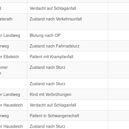
d
Verdacht auf Schlaganfall
sterath
Zustand nach Verkehrsunfall
er Landweg
Blutung nach OP
erweg
Zustand nach Fahrradsturz
r Elbdeich
Patient mit Krampfanfall
mmer
Zustand nach Sturz
h
Zustand nach Sturz
er Landweg
Kind mit Verbrühungen
er Hausdeich
Verdacht auf Schlaganfall
erweg
Patient in Schwangerschaft
er Hausdeich
Zustand nach Sturz