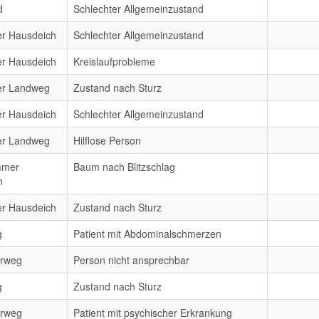
d
Schlechter Allgemeinzustand
er Hausdeich
Schlechter Allgemeinzustand
er Hausdeich
Kreislaufprobleme
er Landweg
Zustand nach Sturz
er Hausdeich
Schlechter Allgemeinzustand
er Landweg
Hilflose Person
mmer
Baum nach Blitzschlag
h
er Hausdeich
Zustand nach Sturz
g
Patient mit Abdominalschmerzen
erweg
Person nicht ansprechbar
g
Zustand nach Sturz
erweg
Patient mit psychischer Erkrankung