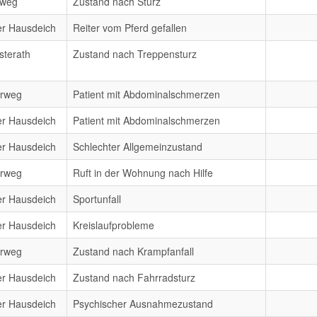
rweg
Zustand nach Sturz
er Hausdeich
Reiter vom Pferd gefallen
sterath
Zustand nach Treppensturz
erweg
Patient mit Abdominalschmerzen
er Hausdeich
Patient mit Abdominalschmerzen
er Hausdeich
Schlechter Allgemeinzustand
erweg
Ruft in der Wohnung nach Hilfe
er Hausdeich
Sportunfall
er Hausdeich
Kreislaufprobleme
erweg
Zustand nach Krampfanfall
er Hausdeich
Zustand nach Fahrradsturz
er Hausdeich
Psychischer Ausnahmezustand