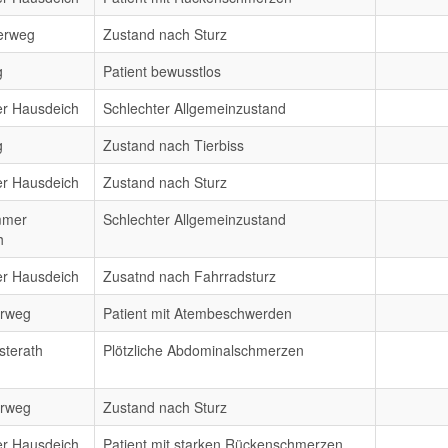
erweg
Zustand nach Sturz
g
Patient bewusstlos
er Hausdeich
Schlechter Allgemeinzustand
g
Zustand nach Tierbiss
er Hausdeich
Zustand nach Sturz
mmer
Schlechter Allgemeinzustand
h
er Hausdeich
Zusatnd nach Fahrradsturz
erweg
Patient mit Atembeschwerden
sterath
Plötzliche Abdominalschmerzen
erweg
Zustand nach Sturz
er Hausdeich
Patient mit starken Rückenschmerzen