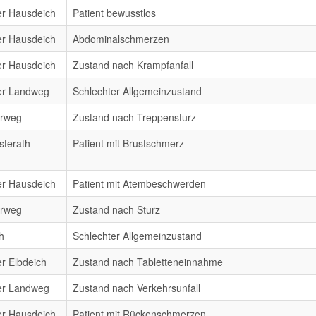
er Hausdeich
Patient bewusstlos
er Hausdeich
Abdominalschmerzen
er Hausdeich
Zustand nach Krampfanfall
er Landweg
Schlechter Allgemeinzustand
erweg
Zustand nach Treppensturz
sterath
Patient mit Brustschmerz
er Hausdeich
Patient mit Atembeschwerden
erweg
Zustand nach Sturz
h
Schlechter Allgemeinzustand
r Elbdeich
Zustand nach Tabletteneinnahme
er Landweg
Zustand nach Verkehrsunfall
er Hausdeich
Patient mit Rückenschmerzen