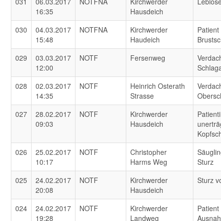
031
06.03.2017
NOTFNA
Kirchwerder
Leblos
16:35
Hausdeich
030
04.03.2017
NOTFNA
Kirchwerder
Patient
15:48
Haudeich
Brusts
029
03.03.2017
NOTF
Fersenweg
Verdach
12:00
Schlaga
028
02.03.2017
NOTF
Heinrich Osterath
Verdach
14:35
Strasse
Obersc
027
28.02.2017
NOTF
Kirchwerder
Patient
09:03
Hausdeich
unerträ
Kopfsc
026
25.02.2017
NOTF
Christopher
Säuglin
10:17
Harms Weg
Sturz
025
24.02.2017
NOTF
Kirchwerder
Sturz 
20:08
Hausdeich
024
24.02.2017
NOTF
Kirchwerder
Patient
19:28
Landweg
Ausnah