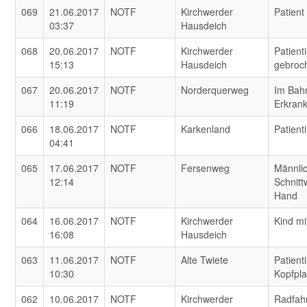
069
21.06.2017
NOTF
Kirchwerder
Patient
03:37
Hausdeich
068
20.06.2017
NOTF
Kirchwerder
Patient
15:13
Hausdeich
gebroc
067
20.06.2017
NOTF
Norderquerweg
Im Bah
11:19
Erkran
066
18.06.2017
NOTF
Karkenland
Patient
04:41
065
17.06.2017
NOTF
Fersenweg
Männlic
12:14
Schnit
Hand
064
16.06.2017
NOTF
Kirchwerder
Kind mi
16:08
Hausdeich
063
11.06.2017
NOTF
Alte Twiete
Patient
10:30
Kopfpl
062
10.06.2017
NOTF
Kirchwerder
Radfah