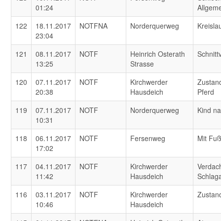
01:24
Allgem
122
18.11.2017
NOTFNA
Norderquerweg
Kreisla
23:04
121
08.11.2017
NOTF
Heinrich Osterath
Schnitt
13:25
Strasse
120
07.11.2017
NOTF
Kirchwerder
Zustand
20:38
Hausdeich
Pferd
119
07.11.2017
NOTF
Norderquerweg
Kind n
10:31
118
06.11.2017
NOTF
Fersenweg
Mit Fu
17:02
117
04.11.2017
NOTF
Kirchwerder
Verdach
11:42
Hausdeich
Schlaga
116
03.11.2017
NOTF
Kirchwerder
Zustan
10:46
Hausdeich