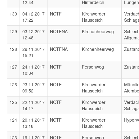
12:44
Hinterdeich
Lungen
130
04.12.2017
NOTF
Kirchwerder
Verdach
17:22
Hausdeich
Schlaga
129
03.12.2017
NOTFNA
Kirchenheerweg
Schlech
12:48
Allgem
128
29.11.2017
NOTFNA
Kirchenheerweg
Zustan
15:21
127
24.11.2017
NOTF
Fersenweg
Zustan
10:34
126
23.11.2017
NOTF
Kirchwerder
Männlic
09:52
Hausdeich
Atembe
125
22.11.2017
NOTF
Kirchwerder
Verdach
14:17
Hausdeich
Schlaga
124
20.11.2017
NOTF
Kirchwerder
Hyperve
13:18
Hausdeich
123
19.11.2017
NOTF
Fersenweg
Schlech