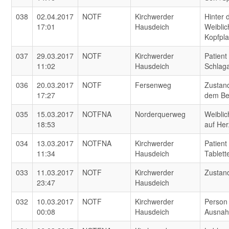
038
02.04.2017
NOTF
Kirchwerder
Hinter
17:01
Hausdeich
Weiblic
Kopfpl
037
29.03.2017
NOTF
Kirchwerder
Patient
11:02
Hausdeich
Schlaga
036
20.03.2017
NOTF
Fersenweg
Zustan
17:27
dem Be
035
15.03.2017
NOTFNA
Norderquerweg
Weiblic
18:53
auf Her
034
13.03.2017
NOTFNA
Kirchwerder
Patient
11:34
Hausdeich
Tablett
033
11.03.2017
NOTF
Kirchwerder
Zustan
23:47
Hausdeich
032
10.03.2017
NOTF
Kirchwerder
Person
00:08
Hausdeich
Ausnah