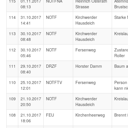
115
01.11.2017
NOTFNA
Heinrich Osterath
Atemno
08:13
Strasse
Brusts
114
31.10.2017
NOTF
Kirchwerder
Starke
14:41
Hausdeich
113
30.10.2017
NOTF
Kirchwerder
Kreisl
08:48
Hausdeich
112
30.10.2017
NOTF
Fersenweg
Zustand
05:46
Roller
111
29.10.2017
DRZF
Horster Damm
Baum a
08:40
110
25.10.2017
NOTFTV
Fersenweg
Person 
12:01
kann ni
109
21.10.2017
NOTF
Kirchwerder
Kreisl
20:50
Hausdeich
108
21.10.2017
FEU
Kirchenheerweg
Brennt 
18:06