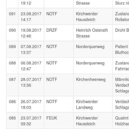
19:12
Strasse
Sturz n
091
23.08.2017
NOTF
Kirchwerder
Zustand
14:17
Hausdeich
Rollato
090
19.08.2017
DRZF
Heinrich Osterath
Droht B
12:46
Strasse
089
07.08.2017
NOTF
Norderquerweg
Patient
13:37
Blutho
088
06.08.2017
NOTF
Norderquerweg
Zustan
12:47
Fahrra
087
28.07.2017
NOTF
Kirchenheerweg
Männlic
13:36
Verdach
Schlaga
086
26.07.2017
NOTF
Kirchwerder
Verdach
18:03
Landweg
Schlaga
085
23.07.2017
FEUK
Kirchwerder
Qualmt
09:32
Hausdeich
Holzha