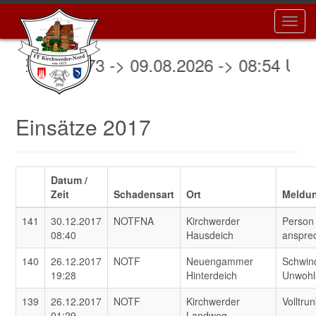
Toggl
navig
satz 073 -> 09.08.2026 -> 08:54 Uhr -> 
Einsätze 2017
Datum /
Zeit
Schadensart
Ort
Meldu
141
30.12.2017
NOTFNA
Kirchwerder
Person
08:40
Hausdeich
anspre
140
26.12.2017
NOTF
Neuengammer
Schwin
19:28
Hinterdeich
Unwohl
139
26.12.2017
NOTF
Kirchwerder
Volltru
01:29
Landweg