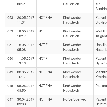
06:41
Hausdeich
auf
Blindd
053
20.05.2017
NOTFNA
Kirchwerder
Patient
11:31
Hausdeich
Blutdru
052
18.05.2017
NOTF
Kirchwerder
Weiblic
10:17
Hausdeich
im gan
051
15.05.2017
NOTF
Kirchwerder
Unstill
05:08
Hausdeich
Nasenb
050
11.05.2017
NOTF
Kirchwerder
Patient
13:13
Hausdeich
Hyperve
049
08.05.2017
NOTFNA
Kirchwerder
Männlic
16:17
Hausdeich
Kreisl
048
08.05.2017
NOTFNA
Kirchwerder
Patient
08:50
Hausdeich
047
30.04.2017
NOTFNA
Norderquerweg
Patient
03:03
Herzinf