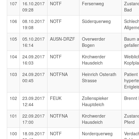
107
16.10.2017
NOTF
Fersenweg
Zustan
09:28
Bad
106
08.10.2017
NOTF
Süderquerweg
Schlech
19:08
Allgem
105
05.10.2017
AUSN-DRZF
Overwerder
Baum a
16:14
Bogen
gefalle
104
24.09.2017
NOTF
Kirchwerder
Weiblic
16:03
Hausdeich
Kopfpl
103
24.09.2017
NOTFNA
Heinrich Osterath
Patient
00:45
Strasse
hypert
Entglei
102
23.09.2017
FEUK
Zollenspieker
Brennt
12:44
Hauptdeich
101
22.09.2017
NOTFNA
Kirchwerder
Zustand
17:00
Hausdeich
Pferd
100
18.09.2017
NOTF
Norderquerweg
Verdach