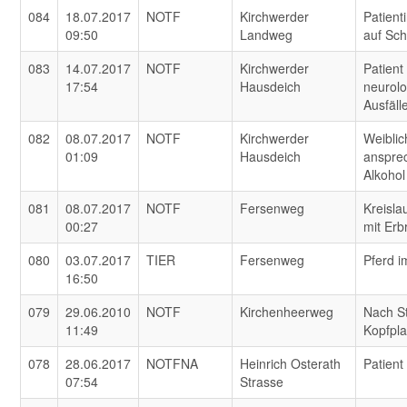
084
18.07.2017
NOTF
Kirchwerder
Patient
09:50
Landweg
auf Sch
083
14.07.2017
NOTF
Kirchwerder
Patient
17:54
Hausdeich
neurol
Ausfäll
082
08.07.2017
NOTF
Kirchwerder
Weiblic
01:09
Hausdeich
anspre
Alkohol
081
08.07.2017
NOTF
Fersenweg
Kreisl
00:27
mit Er
080
03.07.2017
TIER
Fersenweg
Pferd 
16:50
079
29.06.2010
NOTF
Kirchenheerweg
Nach St
11:49
Kopfpl
078
28.06.2017
NOTFNA
Heinrich Osterath
Patient
07:54
Strasse