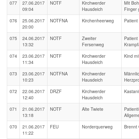
077
27.06.2017
NOTF
Kirchwerder
Mit Bo
09:04
Hausdeich
Finger 
076
25.06.2017
NOTFNA
Kirchenheerweg
Patient
20:00
075
24.06.2017
NOTF
Zweiter
Patient
13:32
Fersenweg
Krampf
074
23.06.2017
NOTF
Kirchwerder
Kind mi
11:34
Hausdeich
073
23.06.2017
NOTFNA
Kirchwerder
Männlic
10:23
Hausdeich
Herzpr
072
22.06.2017
DRZF
Kirchwerder
Kastan
12:40
Hausdeich
071
21.06.2017
NOTF
Alte Twiete
Patient
13:18
Allgem
070
21.06.2017
FEU
Norderquerweg
Brennt
11:22