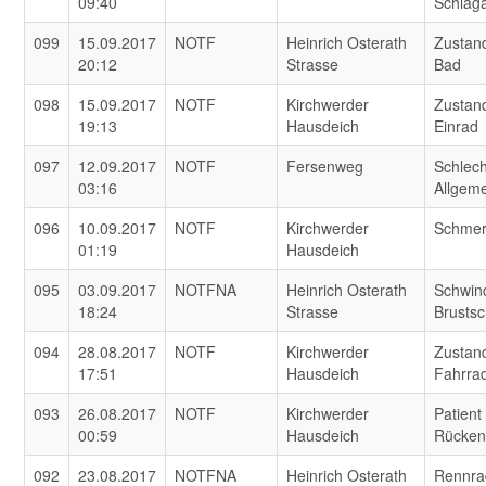
09:40
Schlaga
099
15.09.2017
NOTF
Heinrich Osterath
Zustan
20:12
Strasse
Bad
098
15.09.2017
NOTF
Kirchwerder
Zustan
19:13
Hausdeich
Einrad
097
12.09.2017
NOTF
Fersenweg
Schlech
03:16
Allgem
096
10.09.2017
NOTF
Kirchwerder
Schmer
01:19
Hausdeich
095
03.09.2017
NOTFNA
Heinrich Osterath
Schwin
18:24
Strasse
Brusts
094
28.08.2017
NOTF
Kirchwerder
Zustan
17:51
Hausdeich
Fahrra
093
26.08.2017
NOTF
Kirchwerder
Patient
00:59
Hausdeich
Rücken
092
23.08.2017
NOTFNA
Heinrich Osterath
Rennra