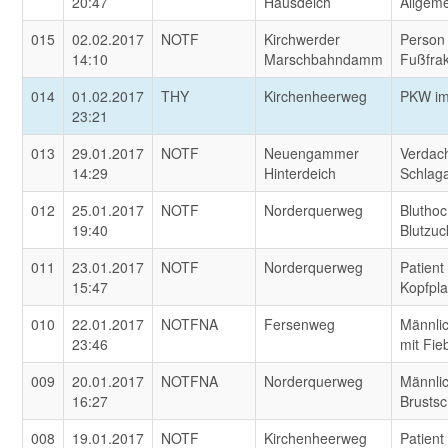
20:47
Hausdeich
Allgem
015
02.02.2017
NOTF
Kirchwerder
Person 
14:10
Marschbahndamm
Fußfrak
014
01.02.2017
THY
Kirchenheerweg
PKW im
23:21
013
29.01.2017
NOTF
Neuengammer
Verdach
14:29
Hinterdeich
Schlaga
012
25.01.2017
NOTF
Norderquerweg
Bluthoc
19:40
Blutzuc
011
23.01.2017
NOTF
Norderquerweg
Patient
15:47
Kopfpl
010
22.01.2017
NOTFNA
Fersenweg
Männlic
23:46
mit Fie
009
20.01.2017
NOTFNA
Norderquerweg
Männlic
16:27
Brusts
008
19.01.2017
NOTF
Kirchenheerweg
Patient 