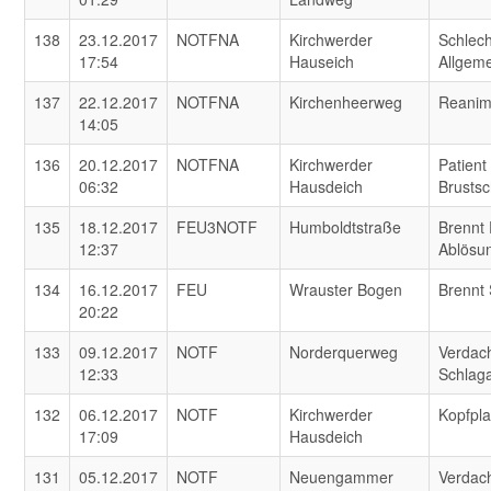
138
23.12.2017
NOTFNA
Kirchwerder
Schlech
17:54
Hauseich
Allgem
137
22.12.2017
NOTFNA
Kirchenheerweg
Reanim
14:05
136
20.12.2017
NOTFNA
Kirchwerder
Patient
06:32
Hausdeich
Brusts
135
18.12.2017
FEU3NOTF
Humboldtstraße
Brennt 
12:37
Ablösun
134
16.12.2017
FEU
Wrauster Bogen
Brennt
20:22
133
09.12.2017
NOTF
Norderquerweg
Verdach
12:33
Schlaga
132
06.12.2017
NOTF
Kirchwerder
Kopfpl
17:09
Hausdeich
131
05.12.2017
NOTF
Neuengammer
Verdach