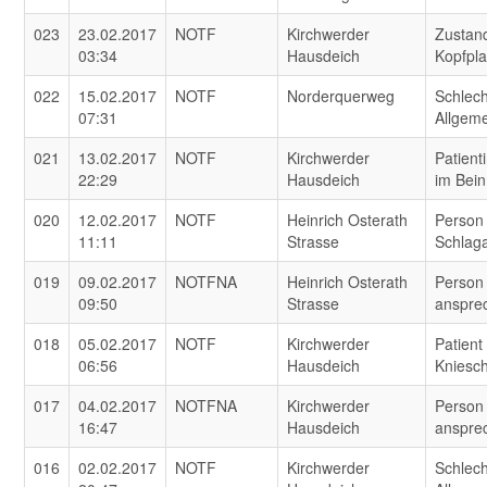
023
23.02.2017
NOTF
Kirchwerder
Zustand
03:34
Hausdeich
Kopfpl
022
15.02.2017
NOTF
Norderquerweg
Schlech
07:31
Allgem
021
13.02.2017
NOTF
Kirchwerder
Patient
22:29
Hausdeich
im Bein
020
12.02.2017
NOTF
Heinrich Osterath
Person 
11:11
Strasse
Schlaga
019
09.02.2017
NOTFNA
Heinrich Osterath
Person 
09:50
Strasse
anspre
018
05.02.2017
NOTF
Kirchwerder
Patient
06:56
Hausdeich
Kniesc
017
04.02.2017
NOTFNA
Kirchwerder
Person 
16:47
Hausdeich
anspre
016
02.02.2017
NOTF
Kirchwerder
Schlech