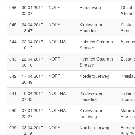
046
30.04.2017
NOTF
Fersenweg
18 Jahr
02:07
Alkohol
045
24.04.2017
NOTF
Kirchwerder
Zustan
18:47
Hausdeich
Pferd
044
23.04.2017
NOTFNA
Heinrich Osterath
Atemno
10:13
Strasse
043
22.04.2017
NOTF
Heinrich Osterath
Zustan
00:16
Strasse
042
17.04.2017
NOTF
Norderquerweg
Kreisl
20:49
041
10.04.2017
NOTFNA
Kirchwerder
Patient
07:45
Hausdeich
Brusts
040
07.04.2017
NOTFNA
Kirchwerder
Männlic
22:27
Landweg
Brusts
039
03.04.2017
NOTF
Norderquerweg
Person
14:16
Seh-/S