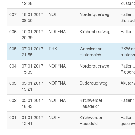
12:28
Zustan
007
18.01.2017
NOTF
Norderquerweg
Patient
09:50
Blutzuc
006
10.01.2017
NOTFNA
Kirchenheerweg
Patient
20:39
005
07.01.2017
THK
Warwischer
PKW dr
21:55
Hinterdeich
runterz
004
07.01.2017
NOTFNA
Norderquerweg
Patient,
15:39
Fieber
003
05.01.2017
NOTFNA
Süderquerweg
Akuter 
19:21
002
05.01.2017
NOTFNA
Kirchwerder
Patient
16:43
Hausdeich
001
01.01.2017
NOTF
Kirchwerder
Patient
12:41
Hausdeich
geschw