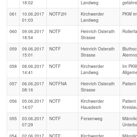
18:02
Landweg
gefahr
061
10.06.2017
NOTF2H
Kirchwerder
PKW im
01:03
Landweg
060
09.06.2017
NOTF
Heinrich Osterath
Rollerf
18:54
Strasse
059
09.06.2017
NOTF
Heinrich Osterath
Blutho
15:01
Strasse
Atemno
058
08.06.2017
NOTF
Kirchwerder
Im PKW
14:41
Landweg
Allgem
057
06.06.2017
NOTFNA
Heinrich Osterath
Patient
08:16
Strasse
056
05.06.2017
NOTF
Kirchwerder
Patient
14:07
Hausdeich
Kreisl
055
03.06.2017
NOTF
Fersenweg
Männlic
07:29
Unterb
054
02.06.2017
NOTF
Kirchwerder
Männlic