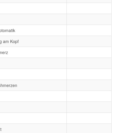
ptomatik
ng am Kopf
merz
schmerzen
t