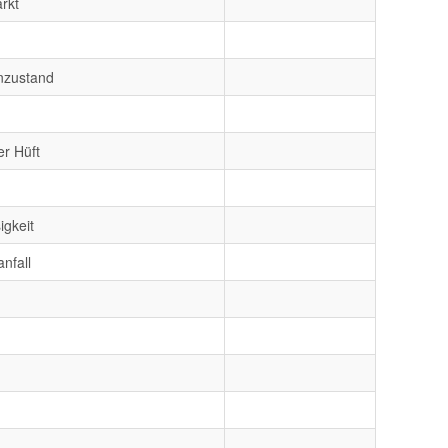
rkt
inzustand
er Hüft
igkeit
nfall