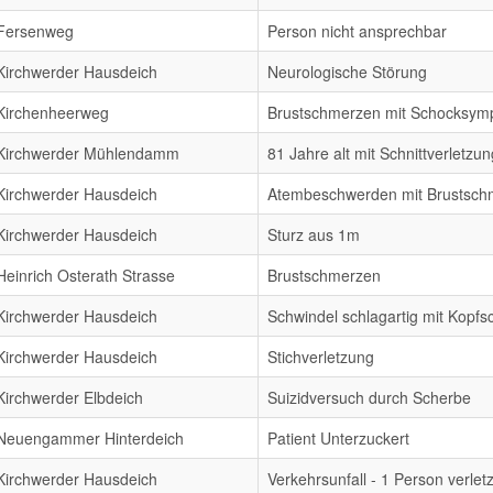
Fersenweg
Person nicht ansprechbar
Kirchwerder Hausdeich
Neurologische Störung
Kirchenheerweg
Brustschmerzen mit Schocksym
Kirchwerder Mühlendamm
81 Jahre alt mit Schnittverletzu
Kirchwerder Hausdeich
Atembeschwerden mit Brustsch
Kirchwerder Hausdeich
Sturz aus 1m
Heinrich Osterath Strasse
Brustschmerzen
Kirchwerder Hausdeich
Schwindel schlagartig mit Kopf
Kirchwerder Hausdeich
Stichverletzung
Kirchwerder Elbdeich
Suizidversuch durch Scherbe
Neuengammer Hinterdeich
Patient Unterzuckert
Kirchwerder Hausdeich
Verkehrsunfall - 1 Person verletz