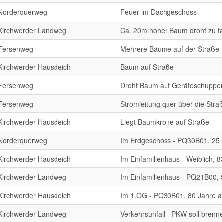
Norderquerweg
Feuer im Dachgeschoss
Kirchwerder Landweg
Ca. 20m hoher Baum droht zu fa
Fersenweg
Mehrere Bäume auf der Straße
Kirchwerder Hausdeich
Baum auf Straße
Fersenweg
Droht Baum auf Geräteschuppen
Fersenweg
Stromleitung quer über die Stra
Kirchwerder Hausdeich
Liegt Baumkrone auf Straße
Norderquerweg
Im Erdgeschoss - PQ30B01, 25 J
Kirchwerder Hausdeich
Im Einfamilienhaus - Weiblich, 8
Kirchwerder Landweg
Im Einfamilienhaus - PQ21B00, 5
Kirchwerder Hausdeich
Im 1.OG - PQ30B01, 80 Jahre al
Kirchwerder Landweg
Verkehrsunfall - PKW soll brenn