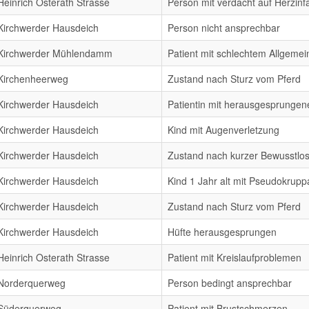
Heinrich Osterath Strasse
Person mit verdacht auf Herzinfa
Kirchwerder Hausdeich
Person nicht ansprechbar
Kirchwerder Mühlendamm
Patient mit schlechtem Allgeme
Kirchenheerweg
Zustand nach Sturz vom Pferd
Kirchwerder Hausdeich
Patientin mit herausgesprungen
Kirchwerder Hausdeich
Kind mit Augenverletzung
Kirchwerder Hausdeich
Zustand nach kurzer Bewusstlos
Kirchwerder Hausdeich
Kind 1 Jahr alt mit Pseudokruppa
Kirchwerder Hausdeich
Zustand nach Sturz vom Pferd
Kirchwerder Hausdeich
Hüfte herausgesprungen
Heinrich Osterath Strasse
Patient mit Kreislaufproblemen
Norderquerweg
Person bedingt ansprechbar
Süderquerweg
Patient mit Brustschmerzen