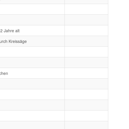
2 Jahre alt
urch Kreissäge
echen