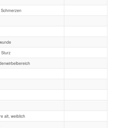
t Schmerzen
zwunde
 Sturz
denwirbelbereich
e alt, weiblich
t