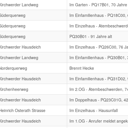
Kirchwerder Landweg
Im Garten - PQ17B01, 70 Jahre 
Süderquerweg
Im Einfamilienhaus - PQ18C00, 
Süderquerweg
Im Einzelhaus - Atembeschwer
Süderquerweg
PQ30B01 - 91 Jahre alt
Kirchwerder Hausdeich
Im Einzelhaus - PQ26C00, 76 Ja
Kirchwerder Landweg
Im Einfamilienhaus - PQ30B01, 3
Norderquerweg
Brennt Hecke
Kirchwerder Hausdeich
Im Einfamilienhaus - PQ31D02, 
Kirchenheerweg
Im 2.OG - Atembeschwerden, 74
Kirchwerder Hausdeich
Im Doppelhaus - PQ23C01G, 42 
Heinrich Osterath Strasse
Im Einzelhaus - Hausunfall
Kirchwerder Hausdeich
Im 1.OG - Anrufer meldet angek