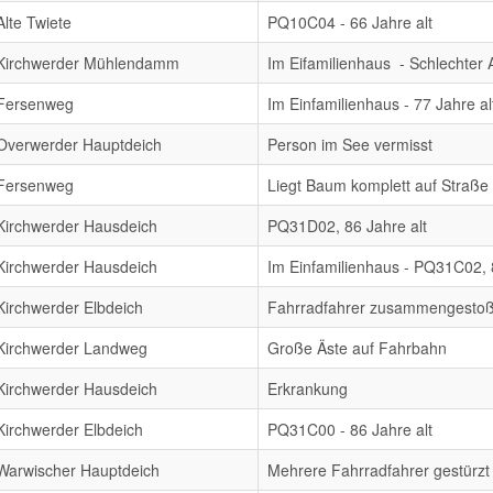
Alte Twiete
PQ10C04 - 66 Jahre alt
Kirchwerder Mühlendamm
Im Eifamilienhaus - Schlechter
Fersenweg
Im Einfamilienhaus - 77 Jahre al
Overwerder Hauptdeich
Person im See vermisst
Fersenweg
Liegt Baum komplett auf Straße
Kirchwerder Hausdeich
PQ31D02, 86 Jahre alt
Kirchwerder Hausdeich
Im Einfamilienhaus - PQ31C02, 
Kirchwerder Elbdeich
Fahrradfahrer zusammengesto
Kirchwerder Landweg
Große Äste auf Fahrbahn
Kirchwerder Hausdeich
Erkrankung
Kirchwerder Elbdeich
PQ31C00 - 86 Jahre alt
Warwischer Hauptdeich
Mehrere Fahrradfahrer gestürzt