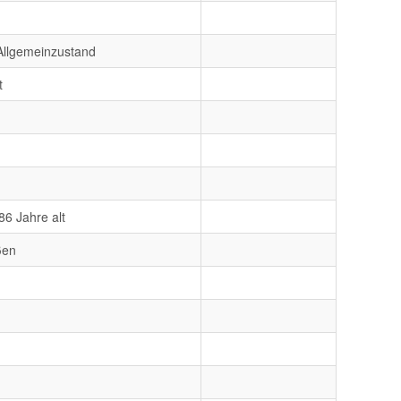
 Allgemeinzustand
t
86 Jahre alt
ßen