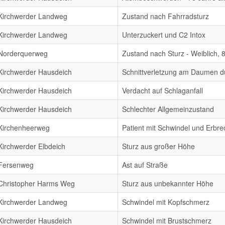
Kirchwerder Landweg
Zustand nach Fahrradsturz
Kirchwerder Landweg
Unterzuckert und C2 Intox
Norderquerweg
Zustand nach Sturz - Weiblich, 8
Kirchwerder Hausdeich
Schnittverletzung am Daumen d
Kirchwerder Hausdeich
Verdacht auf Schlaganfall
Kirchwerder Hausdeich
Schlechter Allgemeinzustand
Kirchenheerweg
Patient mit Schwindel und Erbr
Kirchwerder Elbdeich
Sturz aus großer Höhe
Fersenweg
Ast auf Straße
Christopher Harms Weg
Sturz aus unbekannter Höhe
Kirchwerder Landweg
Schwindel mit Kopfschmerz
Kirchwerder Hausdeich
Schwindel mit Brustschmerz