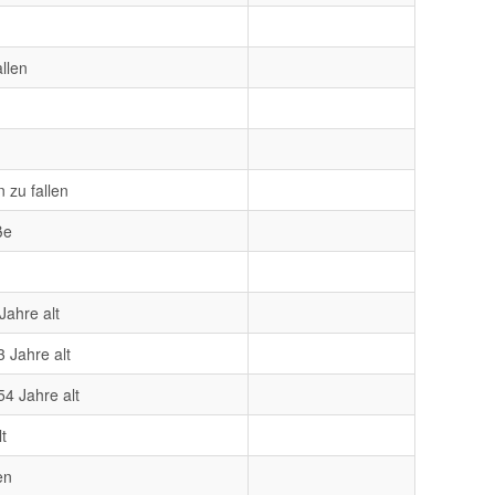
llen
 zu fallen
ße
ahre alt
3 Jahre alt
4 Jahre alt
t
en