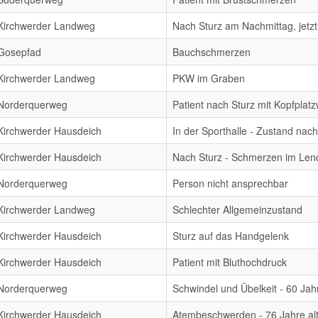
Kirchwerder Landweg
Nach Sturz am Nachmittag, jetz
Gosepfad
Bauchschmerzen
Kirchwerder Landweg
PKW im Graben
Norderquerweg
Patient nach Sturz mit Kopfplat
Kirchwerder Hausdeich
In der Sporthalle - Zustand nach
Kirchwerder Hausdeich
Nach Sturz - Schmerzen im Len
Norderquerweg
Person nicht ansprechbar
Kirchwerder Landweg
Schlechter Allgemeinzustand
Kirchwerder Hausdeich
Sturz auf das Handgelenk
Kirchwerder Hausdeich
Patient mit Bluthochdruck
Norderquerweg
Schwindel und Übelkeit - 60 Jahr
Kirchwerder Hausdeich
Atembeschwerden - 76 Jahre al